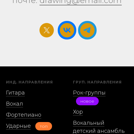
почте:
drawing@email.com
ИНД. НАПРАВЛЕНИЯ
ГРУП. НАПРАВЛЕНИЯ
Гитара
Рок-группы
новое
Вокал
Хор
Фортепиано
Вокальный
Ударные
топ
детский ансамбль