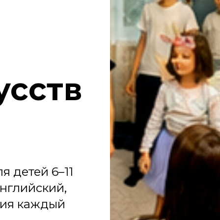
усств
я детей 6–11
английский,
ния каждый